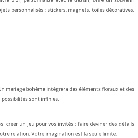
livre d’or, personnalisé avec le dessin, offre un souvenir
ts personnalisés : stickers, magnets, toiles décoratives,
. Un mariage bohème intégrera des éléments floraux et des
ossibilités sont infinies.
créer un jeu pour vos invités : faire deviner des détails
re relation. Votre imagination est la seule limite.