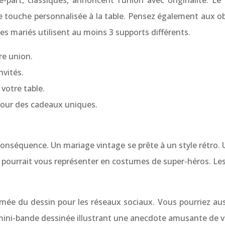
e-part, classiques, annoncent l’union avec originalité. Le 
 touche personnalisée à la table. Pensez également aux obje
s mariés utilisent au moins 3 supports différents.
re union.
nvités.
votre table.
 pour des cadeaux uniques.
 conséquence. Un mariage vintage se prête à un style rétro
pourrait vous représenter en costumes de super-héros. Les p
e du dessin pour les réseaux sociaux. Vous pourriez aussi 
mini-bande dessinée illustrant une anecdote amusante de vot