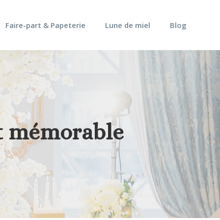
Faire-part & Papeterie
Lune de miel
Blog
et mémorable